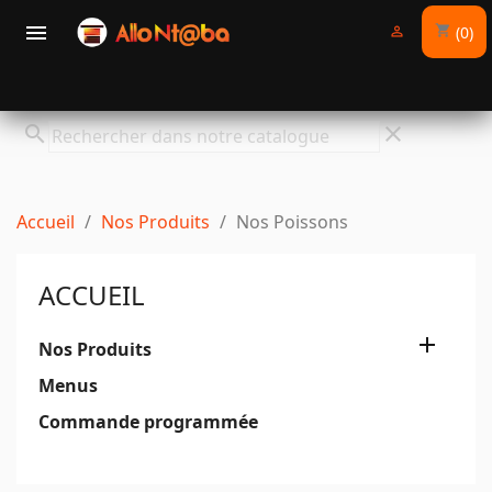

(0)
shopping_cart

search
clear
Accueil
Nos Produits
Nos Poissons
ACCUEIL

Nos Produits
Menus
Commande programmée