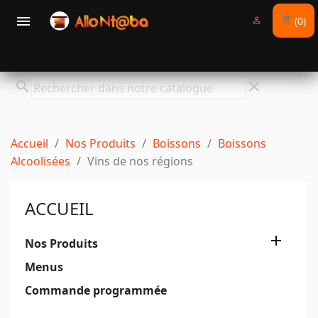

(0)
shopping_cart

search
clear
Accueil
Nos Produits
Boissons
Boissons
Alcoolisées
Vins de nos régions
ACCUEIL

Nos Produits
Menus
Commande programmée