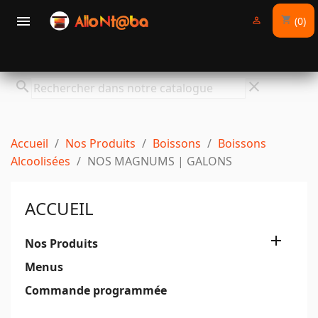

(0)
shopping_cart

search
clear
Accueil
Nos Produits
Boissons
Boissons
Alcoolisées
NOS MAGNUMS | GALONS
ACCUEIL

Nos Produits
Menus
Commande programmée