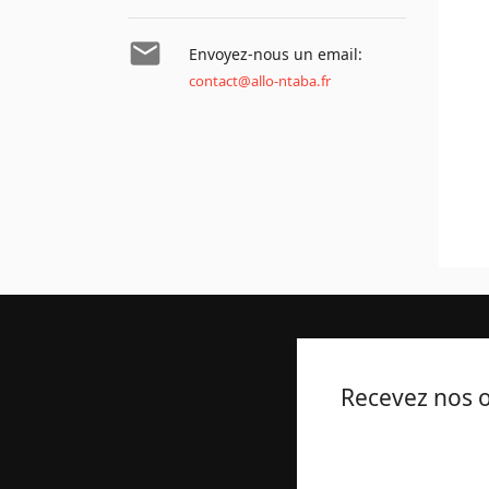

Envoyez-nous un email:
contact@allo-ntaba.fr
Recevez nos o