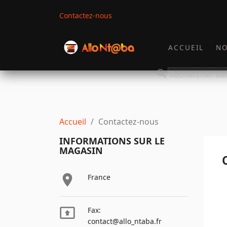
Contactez-nous
ACCUEIL
NO
search
Accueil
Contactez-nous
INFORMATIONS SUR LE
MAGASIN

France

Fax:
contact@allo_ntaba.fr