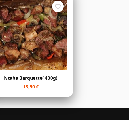
favorite_border
Aperçu rapide

Ntaba Barquette( 400g)
13,90 €