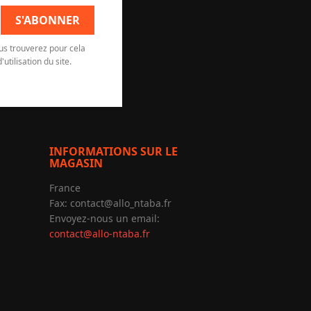
us trouverez pour cela
utilisation du site.
INFORMATIONS SUR LE
MAGASIN
France
Fax:
contact@allo_ntaba.fr
Envoyez-nous un email:
contact@allo-ntaba.fr