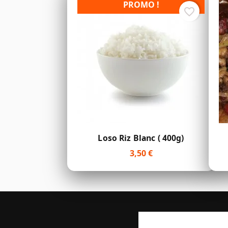
PROMO !
favorite_border
Aperçu rapide

Loso Riz Blanc ( 400g)
3,50 €