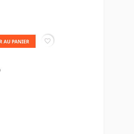
favorite_border
R AU PANIER