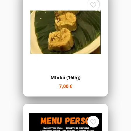
favorite_border
Mbika (160g)
7,00 €
favorite_border