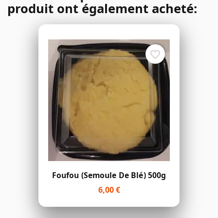
produit ont également acheté:
favorite_border
Foufou (semoule De Blé) 500g
6,00 €