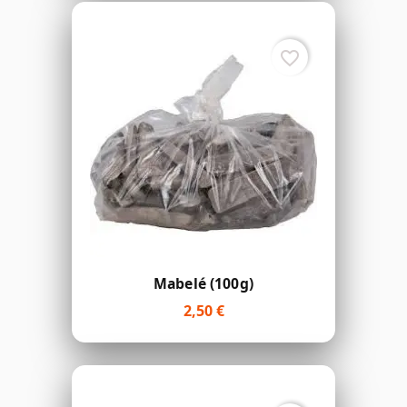
favorite_border
Mabelé (100g)
2,50 €