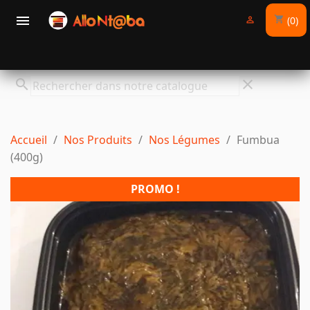

(0)
shopping_cart

search
clear
Accueil
Nos Produits
Nos Légumes
Fumbua
(400g)
PROMO !