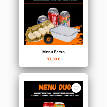
Menu Perso
17,00 €
favorite_border